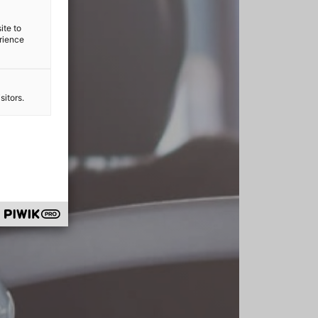
ite to
erience
sitors.