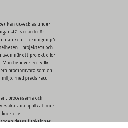
cket kan utvecklas under
ingar ställs man inför.
kten man kom. Lösningen på
helheten - projektets och
även när ett projekt eller
. Man behöver en tydlig
erera programvara som en
 miljö, med precis rätt
gen, processerna och
vervaka sina applikationer.
lines eller
etoden dessa funktioner