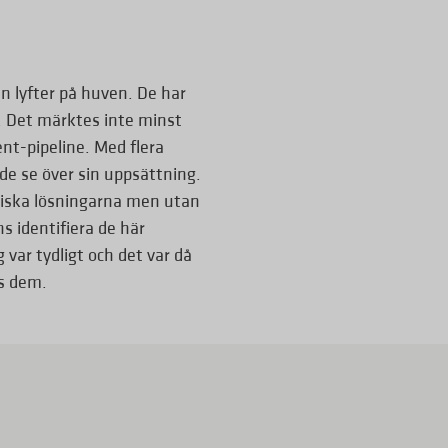
an lyfter på huven. De har
. Det märktes inte minst
t-pipeline. Med flera
vde se över sin uppsättning.
ekniska lösningarna men utan
s identifiera de här
 var tydligt och det var då
os dem.