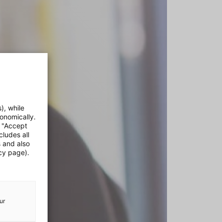
), while
onomically.
e "Accept
cludes all
s and also
cy page).
ur