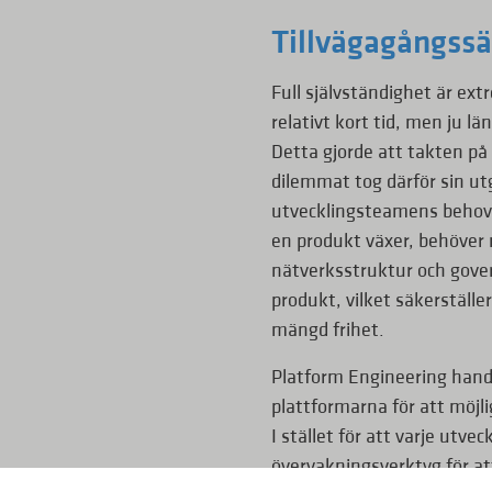
Tillvägagångssä
Full självständighet är ext
relativt kort tid, men ju lä
Detta gjorde att takten på
dilemmat tog därför sin ut
utvecklingsteamens behov, 
en produkt växer, behöver 
nätverksstruktur och gove
produkt, vilket säkerställe
mängd frihet.
Platform Engineering handl
plattformarna för att möjli
I stället för att varje utv
övervakningsverktyg för at