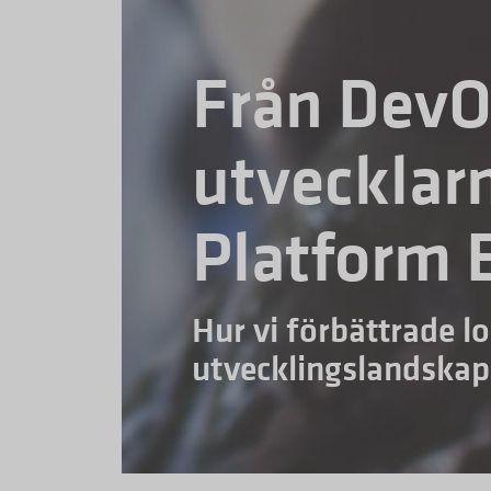
Från DevO
utvecklar
Platform 
Hur vi förbättrade l
utvecklingslandskap