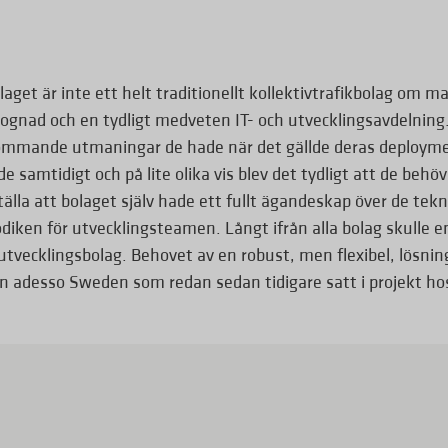
olaget är inte ett helt traditionellt kollektivtrafikbolag om m
ognad och en tydligt medveten IT- och utvecklingsavdelning
ommande utmaningar de hade när det gällde deras deploymen
samtidigt och på lite olika vis blev det tydligt att de behö
ställa att bolaget själv hade ett fullt ägandeskap över de t
iken för utvecklingsteamen. Långt ifrån alla bolag skulle en
tvecklingsbolag. Behovet av en robust, men flexibel, lösning
rån adesso Sweden som redan sedan tidigare satt i projekt h