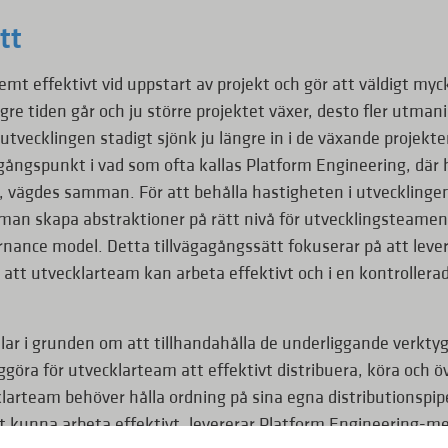
tt
remt effektivt vid uppstart av projekt och gör att väldigt my
ngre tiden går och ju större projektet växer, desto fler utman
 utvecklingen stadigt sjönk ju längre in i de växande proje
gångspunkt i vad som ofta kallas Platform Engineering, där 
vägdes samman. För att behålla hastigheten i utvecklingen 
man skapa abstraktioner på rätt nivå för utvecklingsteamen
rnance model. Detta tillvägagångssätt fokuserar på att lev
r att utvecklarteam kan arbeta effektivt och i en kontrollerad
ar i grunden om att tillhandahålla de underliggande verkty
ggöra för utvecklarteam att effektivt distribuera, köra och ö
ecklarteam behöver hålla ordning på sina egna distributionspipe
t kunna arbeta effektivt, levererar Platform Engineering-m