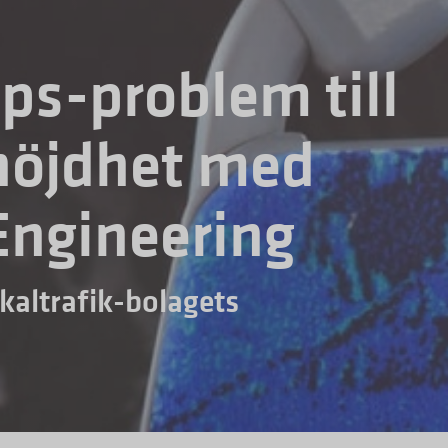
ps-problem till
nöjdhet med
Engineering
okaltrafik-bolagets