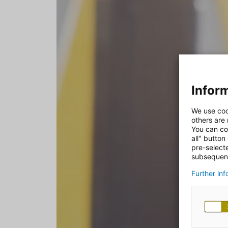
Inform
We use coo
others are
You can co
all" button
pre-select
subsequent
Further in