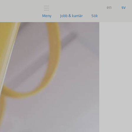
en
sv
Meny
Jobb & karriär
Sök