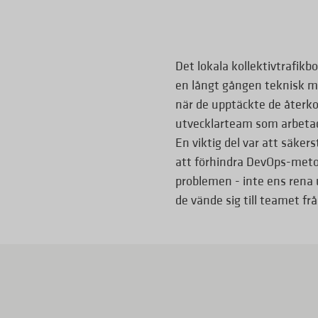
Det lokala kollektivtrafikb
en långt gången teknisk m
när de upptäckte de återk
utvecklarteam som arbetade 
En viktig del var att säker
att förhindra DevOps-metod
problemen - inte ens rena u
de vände sig till teamet f